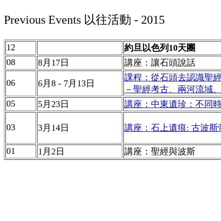
Previous Events
以往活動
- 2015
12
約旦以色列
10
天團
08
8
月
17
日
講座：讓石頭說話
課程：從石頭去認識聖
06
6
月
8 - 7
月
13
日
－聖經考古、兩河流域
05
5
月
23
日
講座：中東遺珍：不同
03
3
月
14
日
講座：石上遺痕: 古波
01
1
月
2
日
講座：聖經與波斯