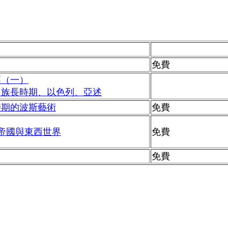
免費
經（一）
、族長時期、以色列、亞述
時期的波斯藝術
免費
斯帝國與東西世界
免費
免費