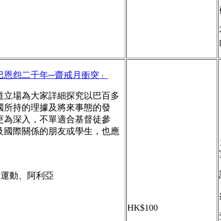
巴恩怨二千年─齋戒月衝突」
道立場為大家詳細探究以巴百多
國所持的理據及將來事態的發
更為深入，不單適合基督徒參
及國際關係的朋友或學生，也應
歸運動、阿利亞
HK$100