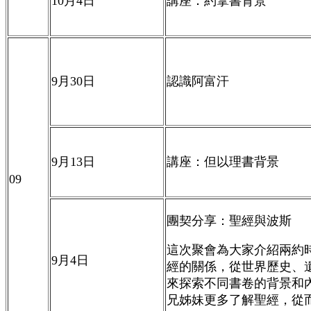
10
月4
日
講座：約拿書背景
9
月
30
日
認識
阿富汗
9
月
13
日
講座：但以理書背景
09
團契分享：聖經與波斯
這次聚會為大家介紹兩約
9
月
4
日
經的關係，從世界歷史、
來探索不同書卷的背景和
兄姊妹更多了解聖經，從