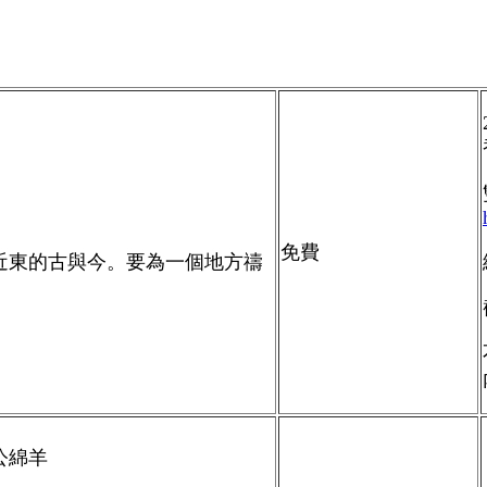
免費
近東的古與今。
要為一個地方禱
公綿羊