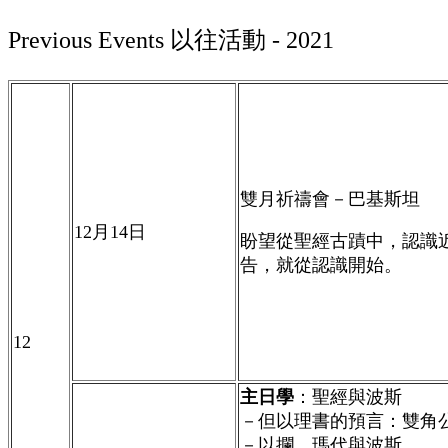
Previous Events
以往活動
- 2021
雙月祈禱會－
巴基斯坦
12
月
14
日
盼望從聖經古蹟中，認識
告，就從認識開始
。
12
主日學
：聖經與波斯
－但以理書的預言：雙角
－以攔、瑪代與波斯