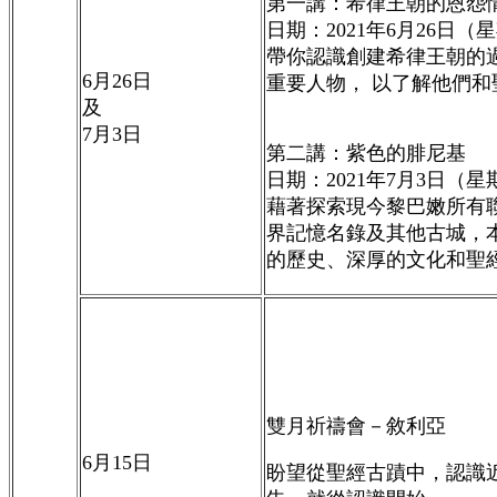
第一講：希律王朝的恩怨
日期：
2021
年
6
月
26
日（星
帶你認識創建希律王朝的
6
月
26
日
重要人物， 以了解他們和
及
7
月
3
日
第二講：紫色的腓尼基
日期：
2021
年
7
月
3
日（星
藉著探索現今黎巴嫩所有
界記憶名錄及其他古城，
的歷史、深厚的文化和聖
雙月祈禱會－敘利亞
6
月
15
日
盼望從聖經古蹟中，認識