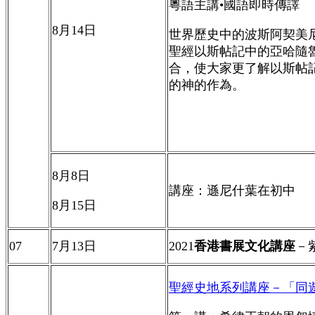
粵語主講•國語即時傳譯
8
月
14
日
世界歷史中的波斯阿契美
聖經以斯帖記中的亞哈隨
合，使大家更了解以斯帖
的神的作為。
8
月
8
日
講座：遜尼什葉在初中
8
月
15
日
07
7
月
13
日
2021
香港書展文化講座
－
聖經史地系列講座－「同