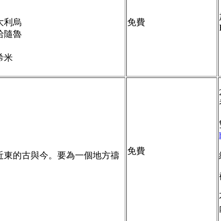
大利烏
免費
哈隨魯
希米
免費
近東的古與今。
要為一個地方禱