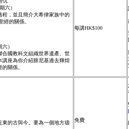
情仇
期六）
過程，並且簡介大希律家族中的
聖經的關係。
每講HK$100
期六）
聯合國教科文組織世界遺產、世
本講座為你介紹腓尼基過去輝煌
經的關係。
免費
近東的古與今。
要為一個地方禱