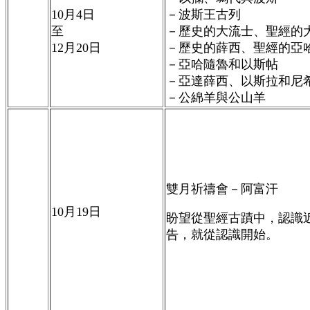
10
月
4
日
－波斯王古列
至
－歷史的大流士、聖經的
12
月
20
日
－歷史的薛西、聖經的亞
－亞哈隨魯和以斯帖
－亞達薛西、以斯拉和尼
－公綿羊與公山羊
雙月祈禱會－阿富汗
10
月
19
日
盼望從聖經古蹟中，認識
告，就從認識開始
。