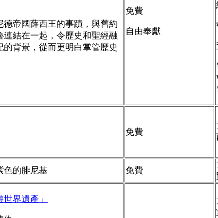
免費
尼德帝國薛西王的事蹟，與舊約
自由奉獻
魯連結在一起，令歷史和聖經融
記的背景，從而更明白掌管歷史
免費
紫色的腓尼基
免費
遊世界遺產」