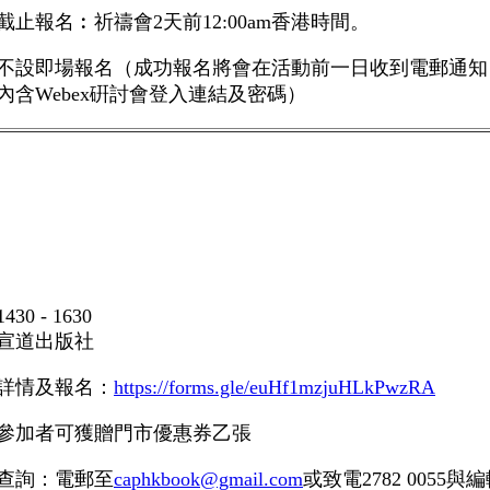
截止報名︰祈禱會
2
天前
12:00am
香港時間。
不設即場報名（成功報名將會在活動前一日收到電郵通知
內含
Webex
硏討會登入連結及密碼）
1430 - 1630
宣道出版社
詳情及報名：
https://forms.gle/euHf1mzjuHLkPwzRA
參加者可獲贈門市優惠券乙張
查詢：電郵至
caphkbook@gmail.com
或致電
2782 0055
與編