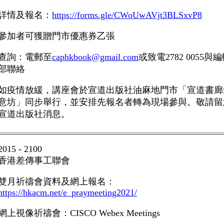
詳情及報名：
https://forms.gle/CWoUwAVjt3BLSxvP8
參加者可獲贈門市優惠券乙張
查詢：電郵至
caphkbook@gmail.com
或致電
2782 0055
與編
部聯絡
如疫情放緩，講座會於宣道出版社油麻地門市「宣道書廊
意坊」同步舉行，並安排先報名者轉為現場參與。敬請留
宣道出版社消息。
2015 - 2100
香港差傳事工聯會
雙月祈禱會
資料及網上報名：
https://hkacm.net/e_praymeeting2021/
網上視像祈禱會：
CISCO Webex Meetings