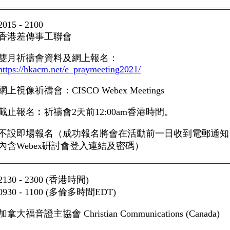
2015 - 2100
香港差傳事工聯會
雙月祈禱會
資料及網上報名：
https://hkacm.net/e_praymeeting2021/
網上視像祈禱會：
CISCO Webex Meetings
截止報名︰祈禱會
2
天前
12:00am
香港時間。
不設即場報名（成功報名將會在活動前一日收到電郵通知
內含
Webex
硏討會登入連結及密碼）
2130 - 2300 (
香港時間
)
0930 - 1100 (
多倫多時間
EDT
)
加拿大福音證主協會
Christian Communications (Canada)