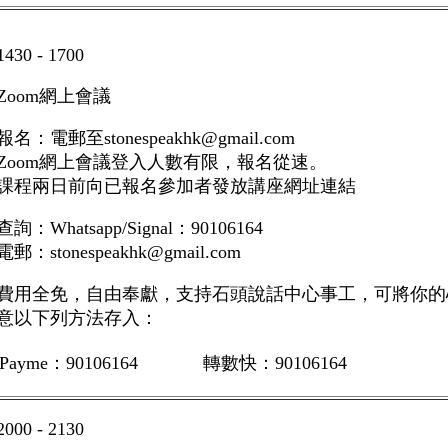
1430 - 1700
Zoom
網上會議
報名：電郵至
stonespeakhk@gmail.com
Zoom
網上會議登入人數有限，報名從速。
課程兩日前向已報名參加者發放講座網址連結
查詢：
Whatsapp/Signal：90106164
電郵：
stonespeakhk@gmail.com
費用全免，自由奉獻，支持石頭說話中心事工，可將你的
意以下列方法存入：
Payme：90106164
轉數快：
90106164
2000 - 2130