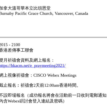
加拿大溫哥華本立比頌恩堂
Burnaby Pacific Grace Church, Vancouver, Canada
2015 - 2100
香港差傳事工聯會
雙月祈禱會
資料及網上報名：
https://hkacm.net/e_praymeeting2021/
網上視像祈禱會：
CISCO Webex Meetings
截止報名︰祈禱會
2
天前
12:00am
香港時間。
不設即場報名（成功報名將會在活動前一日收到電郵通知
內含
Webex
硏討會登入連結及密碼）