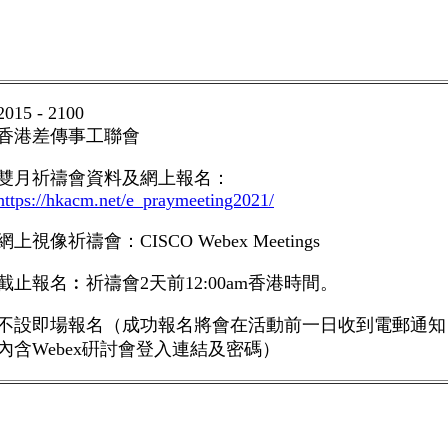
2015 - 2100
香港差傳事工聯會
雙月祈禱會
資料及網上報名：
https://hkacm.net/e_praymeeting2021/
網上視像祈禱會：
CISCO Webex Meetings
截止報名︰祈禱會
2
天前
12:00am
香港時間。
不設即場報名（成功報名將會在活動前一日收到電郵通知
內含
Webex
硏討會登入連結及密碼）