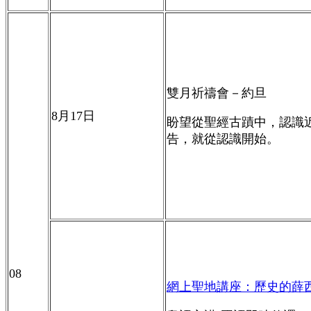
雙月祈禱會－約旦
8
月
17
日
盼望從聖經古蹟中，認識
告，就從認識開始
。
08
網上聖地講座：歷史的薛