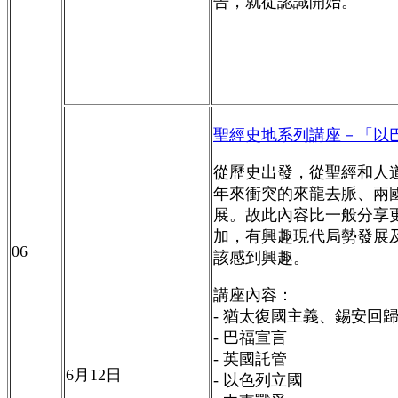
告，就從認識開始
。
聖經史地系列講座－
「以
從歷史出發，從聖經和人
年來衝突的來龍去脈、兩
展。故此內容比一般分享
加，有興趣現代局勢發展
06
該感到興趣。
講座內容：
- 猶太復國主義、錫安回
- 巴福宣言
- 英國託管
6
月
12
日
- 以色列立國