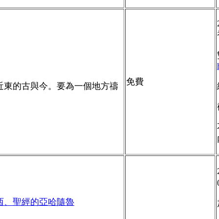
免費
近東的古與今。
要為一個地方禱
西、聖經的亞哈隨魯