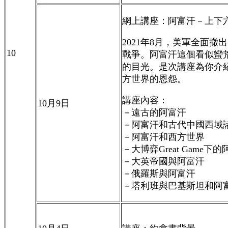
網上講座：阿富汗－上下
2021
年
8
月，美軍全面撤出
10
戰爭。阿富汗這個看似蠻
的目光。是次講座為你介
方世界的恩怨。
講座內容：
10
月
9
日
－遠古的阿富汗
－阿富汗和古代中國西域
－阿富汗和西方世界
－大博弈
Great Game
下的
－大英帝國與阿富汗
－俄羅斯與阿富汗
－塔利班與巴基斯坦和阿