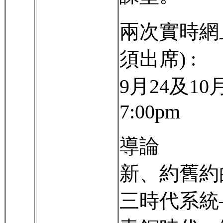
兩次實時網
須出席) :
9
月
24
及
10
7:00pm
導論
新、約舊約
三時代系統