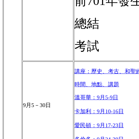
前
701
年發
總結
考試
講座：歷史、考古、和聖
時間、地點、講題
溫哥華：
9
月
5-9
日
9
月
5－30
日
卡加利：
9
月
10-16
日
愛民頓：
9
月
17-23
日