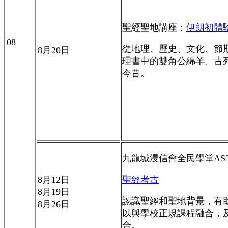
聖經聖地講座：
伊朗初體
08
從地理、歷史、文化、節
8
月
20
日
理書中的雙角公綿羊、古
今昔。
九龍城浸信會全民學堂
AS
8
月
12
日
聖經考古
8
月
19
日
認識聖經和聖地背景，有
8
月
26
日
以與學校正規課程融合，
合。