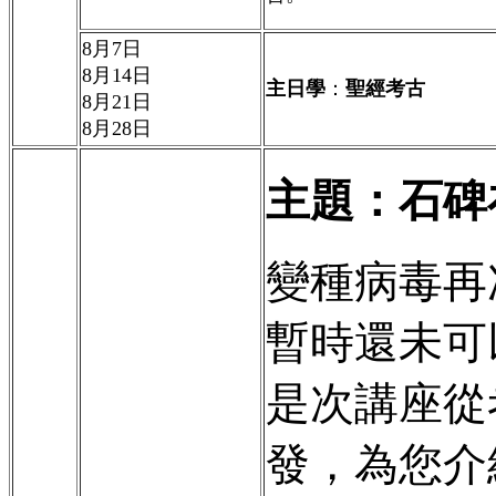
8
月
7
日
8
月
14
日
主日學
：
聖經考古
8
月
21
日
8
月
28
日
主題：石碑
變種病毒再
暫時還未可
是次講座從
發，為您介