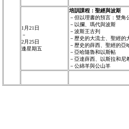
培訓課程：聖經與波斯
－但以理書的預言：雙角
－以攔、瑪代與波斯
1月21
日
－波斯王古列
－
－歷史的大流士、聖經的
2月25
日
－歷史的薛西、聖經的亞
逢星期五
－亞哈隨魯和以斯帖
－亞達薛西、以斯拉和尼
－公綿羊與公山羊