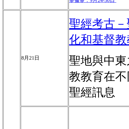
多倫多：
9
月
24-30
日
聖經考古－
化和基督教
聖地與中東
8
月
21
日
教教育在不
聖經訊息