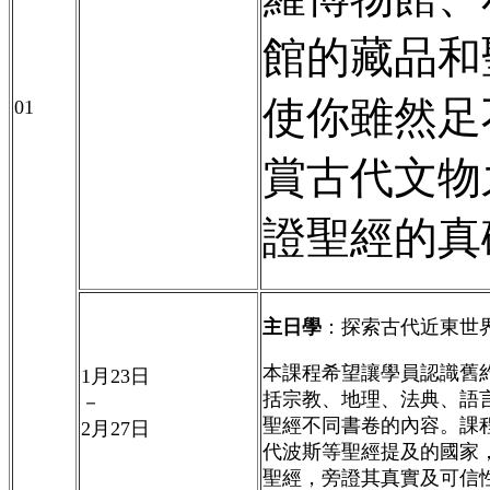
館的藏品和
使你雖然足
01
賞古代文物
證聖經的真
主日學
：探索古代近東世
本課程希望讓學員認識舊
1月23
日
括宗教、地理、法典、語
－
聖經不同書卷的內容。課
2月27
日
代波斯等聖經提及的國家
聖經，旁證其真實及可信