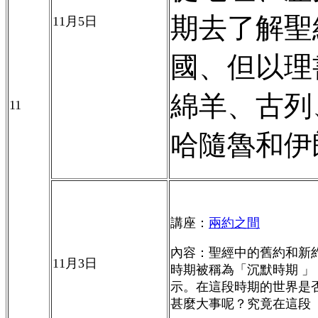
期去了解聖
11
月
5
日
國、但以理
綿羊、古列
11
哈隨魯和伊
講座：
兩約之間
內容：聖經中的舊約和新
11
月
3
日
時期被稱為「沉默時期 
示。在這段時期的世界是
甚麼大事呢？究竟在這段