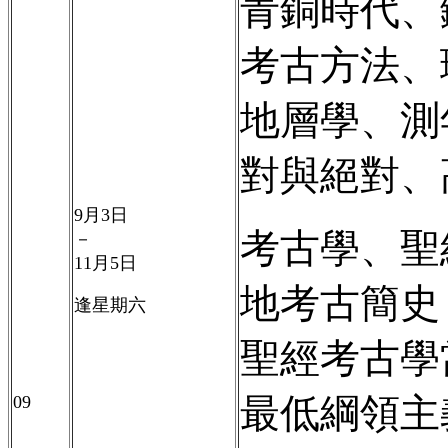
青銅時代、
考古方法、
地層學、測
對與絕對、
9
月
3
日
考古學、聖
－
11
月
5
日
地考古簡史
逢星期六
聖經考古學
最低綱領主
09