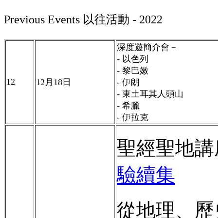
Previous Events
以往活動
- 2022
深度遊簡介會－
- 以色列
- 黎巴嫩
12
12
月
18
日
- 伊朗
- 東土耳其人頭山
- 希臘
- 伊拉克
聖經聖地講
驗續集
從地理、歷